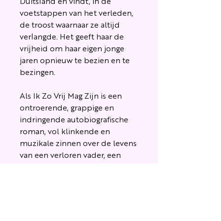
Duitsland en vindt, in de
voetstappen van het verleden,
de troost waarnaar ze altijd
verlangde. Het geeft haar de
vrijheid om haar eigen jonge
jaren opnieuw te bezien en te
bezingen.
Als Ik Zo Vrij Mag Zijn is een
ontroerende, grappige en
indringende autobiografische
roman, vol
klinkende en
muzikale zinnen
over de levens
van een verloren vader, een
onbekende vrouw en het half
verweesde kind Annemarie,
waarin drie geschiedenissen op
magische wijze samenkomen.