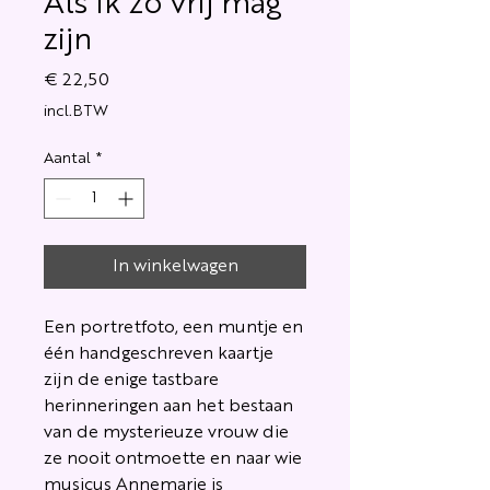
Als ik zo vrij mag
zijn
Prijs
€ 22,50
incl.BTW
Aantal
*
In winkelwagen
Een portretfoto, een muntje en
één handgeschreven kaartje
zijn de enige tastbare
herinneringen aan het bestaan
van de mysterieuze vrouw die
ze nooit ontmoette en naar wie
musicus Annemarie is