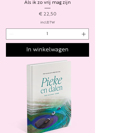
Als ik zo vrij mag zijn
Prijs
€ 22,50
incl.BTW
In winkelwagen