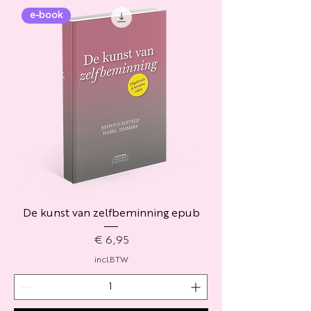
e-book
De kunst van zelfbeminning epub
Prijs
€ 6,95
incl.BTW