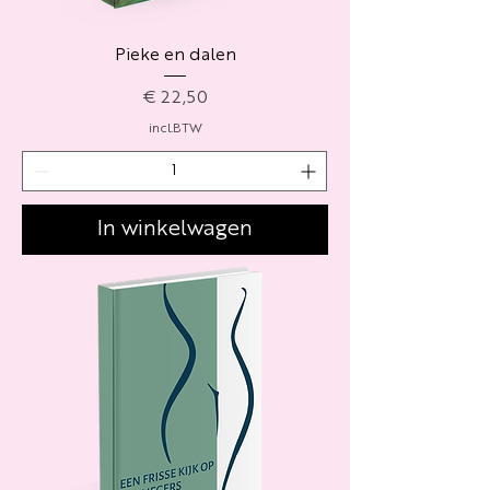
Pieke en dalen
Prijs
€ 22,50
incl.BTW
In winkelwagen