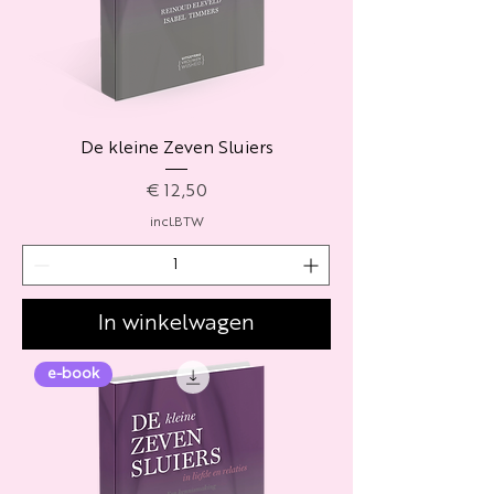
De kleine Zeven Sluiers
Prijs
€ 12,50
incl.BTW
In winkelwagen
e-book