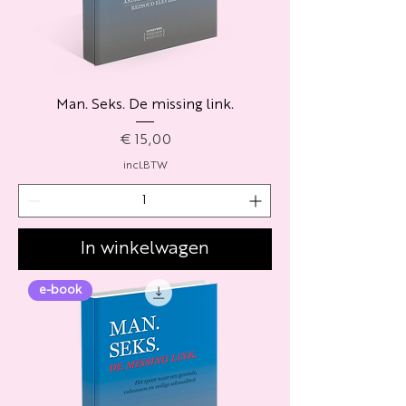
Man. Seks. De missing link.
Prijs
€ 15,00
incl.BTW
In winkelwagen
e-book