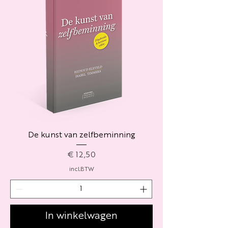
De kunst van zelfbeminning
Prijs
€ 12,50
incl.BTW
In winkelwagen