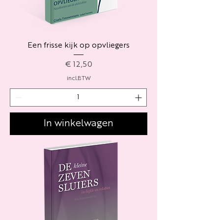
Een frisse kijk op opvliegers
Prijs
€ 12,50
incl.BTW
In winkelwagen