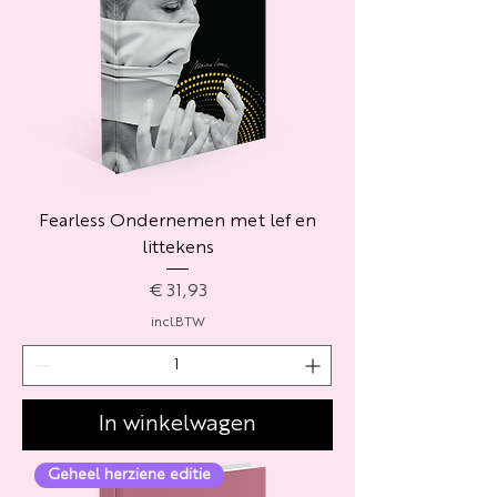
Fearless Ondernemen met lef en
littekens
Prijs
€ 31,93
incl.BTW
In winkelwagen
Geheel herziene editie