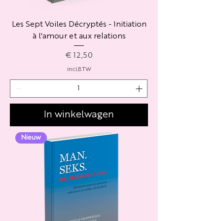
Les Sept Voiles Décryptés - Initiation
à l'amour et aux relations
Prijs
€ 12,50
incl.BTW
In winkelwagen
Nieuw