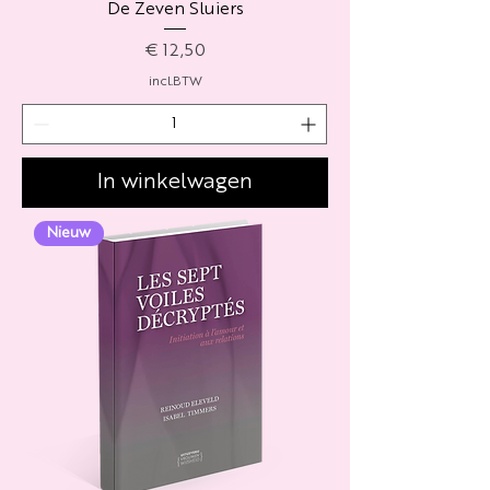
De Zeven Sluiers
Prijs
€ 12,50
incl.BTW
In winkelwagen
Nieuw