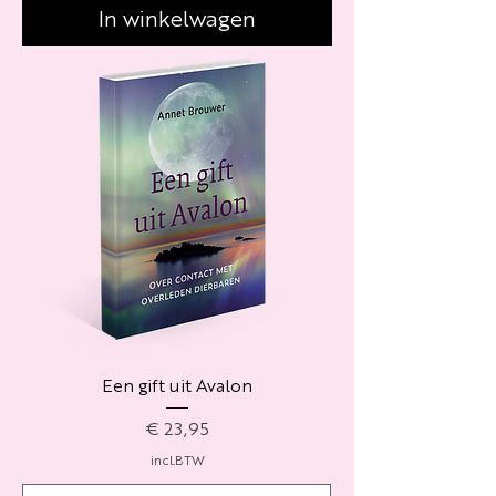
In winkelwagen
Een gift uit Avalon
Prijs
€ 23,95
incl.BTW