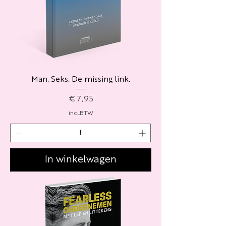
Man. Seks. De missing link.
Prijs
€ 7,95
incl.BTW
In winkelwagen