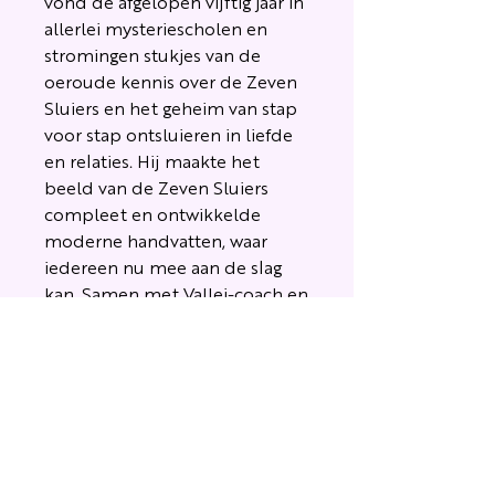
vond de afgelopen vijftig jaar in
allerlei mysteriescholen en
stromingen stukjes van de
oeroude kennis over de Zeven
Sluiers en het geheim van stap
voor stap ontsluieren in liefde
en relaties. Hij maakte het
beeld van de Zeven Sluiers
compleet en ontwikkelde
moderne handvatten, waar
iedereen nu mee aan de slag
kan. Samen met Vallei-coach en
schrijver Isabel Timmers
schreef hij dit boek.
Productspecificaties
Auteurs: Isabel Timmers en Reinoud
Eleveld