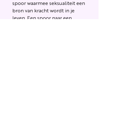
spoor waarmee seksualiteit een
bron van kracht wordt in je
leven. Een spoor naar een
gezonde, volwassen en veilige
seksualiteit.
UITGEVERIJ
VROUW
EN
WIJSHEID
KvK:
17082894
BTW: NL
001 805 919
B25
IBAN: NL23ABNA
0888 6372 25
BIC: ABNANL2A
Kruisstraat 58
5502 JG Veldhoven