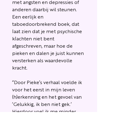
met angsten en depressies of
anderen daarbij wil steunen.
Een eerlijk en
taboedoorbrekend boek, dat
laat zien dat je met psychische
klachten niet bent
afgeschreven, maar hoe de
pieken en dalen je juist kunnen
versterken als waardevolle
kracht.
“Door Pieke’s verhaal voelde ik
voor het eerst in mijn leven
(h)erkenning en het gevoel van
’Gelukkig, ik ben niet gek.’
Hierdoor voel ik me minder
alleen. Dit geeft me weer meer
kracht om door te blijven
zetten, vol te houden. Want dat